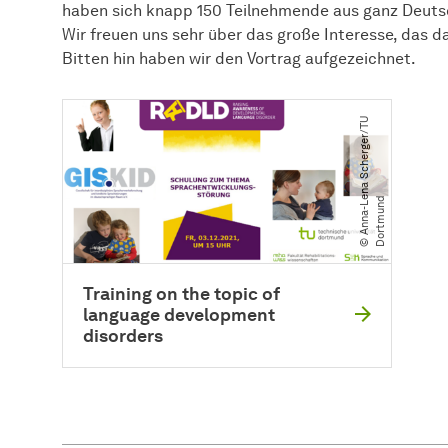
haben sich knapp 150 Teilnehmende aus ganz Deuts
Wir freuen uns sehr über das große Interesse, das 
Bitten hin haben wir den Vortrag aufgezeichnet.
©
A
n
n
a
-
L
n
a
S
c
h
e
r
g
e
r​
/​
T
U
D
o
r
t
m
u
n
e
d
Training on the topic of
language development
disorders