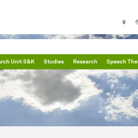
rch Unit S&K
Studies
Research
Speech Ther
are here:
artseite