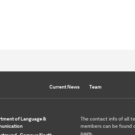
Current News
Team
tment of Language &
The contact info of all 
unication
members can be found 
page.