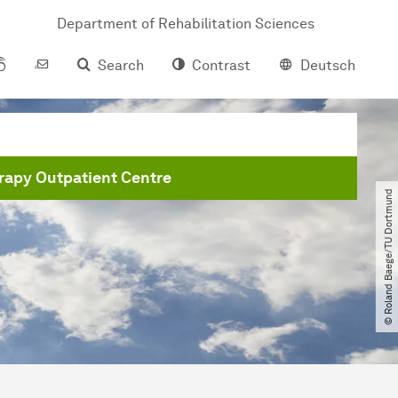
Department of Rehabilitation Sciences
Search
Contrast
Deutsch
apy Outpatient Centre
© Roland Baege​/​TU Dortmund