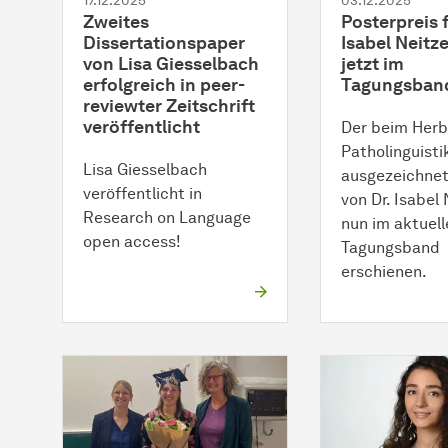
17.12.2025
03.12.2025
Zweites
Posterpreis f
Dissertationspaper
Isabel Neitze
von Lisa Giesselbach
jetzt im
erfolgreich in peer-
Tagungsban
reviewter Zeitschrift
veröffentlicht
Der beim Herb
Patholinguisti
Lisa Giesselbach
ausgezeichnet
veröffentlicht in
von Dr. Isabel 
Research on Language
nun im aktuell
open access!
Tagungsband
erschienen.