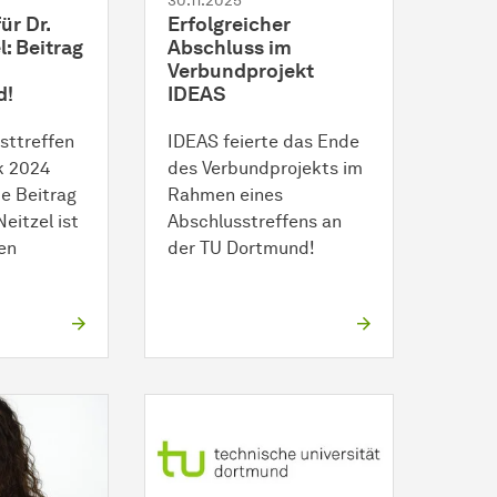
30.11.2025
ür Dr.
Erfolgreicher
l: Beitrag
Abschluss im
Verbundprojekt
d!
IDEAS
sttreffen
IDEAS feierte das Ende
k 2024
des Verbundprojekts im
e Beitrag
Rahmen eines
Neitzel ist
Abschlusstreffens an
en
der TU Dortmund!