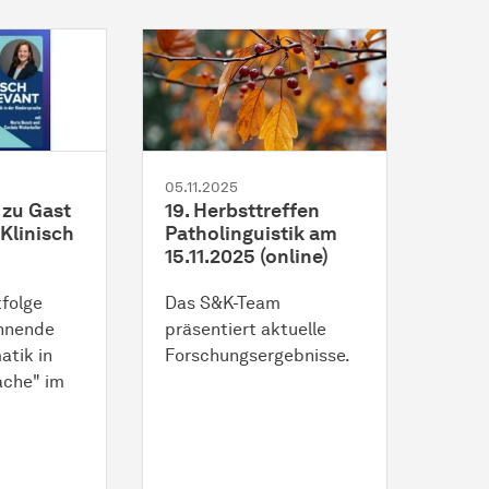
05.11.2025
 zu Gast
19. Herbsttreffen
Klinisch
Patholinguistik am
15.11.2025 (online)
tfolge
Das S&K-Team
annende
präsentiert aktuelle
tik in
Forschungsergebnisse.
ache" im