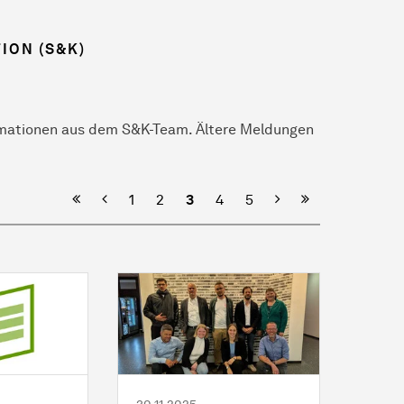
ION (S&K)
ormationen aus dem S&K-Team. Ältere Meldungen
Vorherige
Nächste
1
2
3
4
5