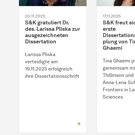
20.11.2025
17.11.2025
S&K gratuliert Dr.
S&K freut si
des. Larissa Pliska zur
erste
ausgezeichneten
Dissertatio
Dissertation
plung von Ti
Ghaemi
Larissa Pliska
Tina Ghaemi pu
verteidigte am
gemeinsam mi
19.11.2025 erfolgreich
Thillmann und P
ihre Dissertationsschrift
Anna-Lena Sch
Frontiers in L
Sciences