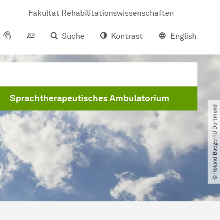
Fakultät Rehabilitationswissenschaften
Suche
Kontrast
English
Sprachtherapeutisches Ambulatorium
© Roland Baege​/​TU Dortmund