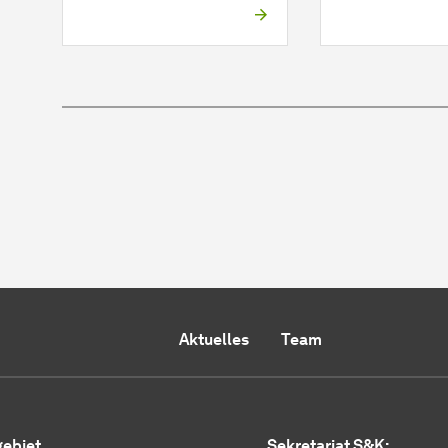
Aktuelles
Team
ebiet
Sekretariat S&K: