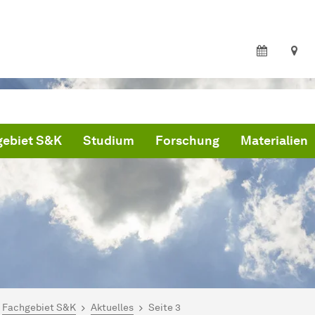
gebiet S&K
Studium
Forschung
Materialien
ind hier:
artseite
Fachgebiet S&K
Aktuelles
Seite 3