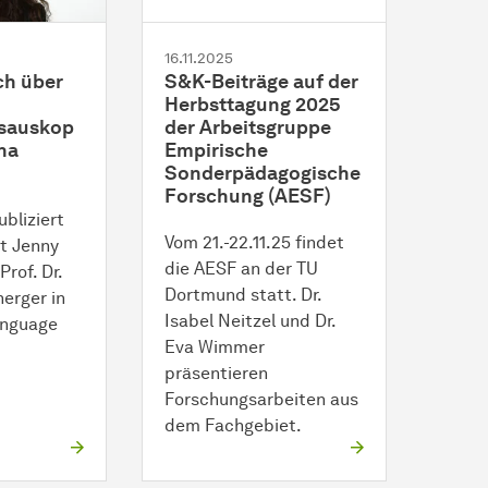
16.11.2025
ch über
S&K-Beiträge auf der
Herbsttagung 2025
nsauskop
der Arbeitsgruppe
na
Empirische
Sonderpädagogische
Forschung (AESF)
bliziert
Vom 21.-22.11.25 findet
t Jenny
die AESF an der TU
rof. Dr.
Dortmund statt. Dr.
erger in
Isabel Neitzel und Dr.
anguage
Eva Wimmer
präsentieren
Forschungsarbeiten aus
dem Fachgebiet.